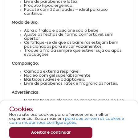
Livre de parabenos e látex.
Produto hipoalergênico.
Pacote com 32 unidades – ideal para uso
contínuo.
Modo de uso:
Abra a fralda e posicione sob o bebê.
Ajuste os fechos de forma confortável, sem
apertar.
Certifique-se de que as barreiras estejam bem
posicionadas para evitar vazamentos.
Troque a fralda sempre que estiver suja ou após
evacuações.
Composição:
Camada externa respirável.
Núcleo com gel superabsorvente.
Elásticos suaves e adaptáveis.
Livre de parabenos, látex e fragrâncias fortes.
Advertências:
Manter fora do alcance de crianças antes do uso.
Trocar a fralda regularmente para evitar
assaduras.
Cookies
Verificar o tamanho adequado para o peso do
Nosso site usa cookies para oferecer uma melhor
bebê.
experiência. Saiba mais em
para que servem os cookies e
Descartar corretamente após o uso.
como mudar suas configurações.
Aceitar e continuar