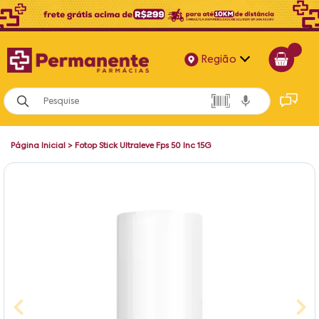
Região
Alagoas
Bahia
Página Inicial
>
Fotop Stick Ultraleve Fps 50 Inc 15G
Paraíba
Pernambuco