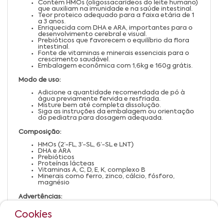
Contém HMOs (oligossacarídeos do leite humano)
que auxiliam na imunidade e na saúde intestinal.
Teor proteico adequado para a faixa etária de 1
a 3 anos.
Enriquecida com DHA e ARA, importantes para o
desenvolvimento cerebral e visual.
Prebióticos que favorecem o equilíbrio da flora
intestinal.
Fonte de vitaminas e minerais essenciais para o
crescimento saudável.
Embalagem econômica com 1,6kg e 160g grátis.
Modo de uso:
Adicione a quantidade recomendada de pó à
água previamente fervida e resfriada.
Misture bem até completa dissolução.
Siga as instruções da embalagem ou orientação
do pediatra para dosagem adequada.
Composição:
HMOs (2’-FL, 3’-SL, 6’-SL e LNT)
DHA e ARA
Prebióticos
Proteínas lácteas
Vitaminas A, C, D, E, K, complexo B
Minerais como ferro, zinco, cálcio, fósforo,
magnésio
Advertências:
Este produto não deve ser usado para alimentar
Cookies
lactentes menores de 1 ano.