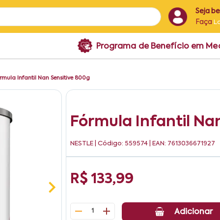
Seja b
Faça
L
Programa de Benefício em M
rmula Infantil Nan Sensitive 800g
Fórmula Infantil Na
NESTLE
| Código: 559574 | EAN: 7613036671927
R$ 133,99
1
Adicionar