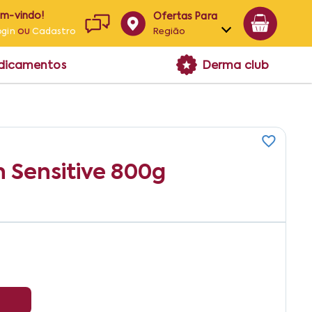
em-vindo!
Ofertas Para
ou
Região
ogin
Cadastro
Alagoas
edicamentos
Derma club
Bahia
Paraíba
Pernambuco
n Sensitive 800g