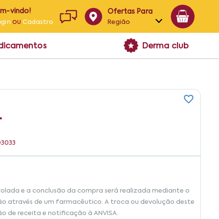
em-vindo!
Ofertas Para
ou
Região
ogin
Cadastro
Alagoas
edicamentos
Derma club
Bahia
Paraíba
Pernambuco
r
03033
rolada e a conclusão da compra será realizada mediante o
ão através de um farmacêutico. A troca ou devolução deste
ão de receita e notificação à ANVISA.