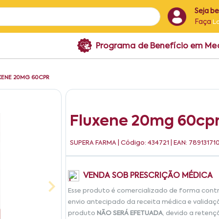
Seja b
Faça
L
Programa de Benefício em M
XENE 20MG 60CPR
Fluxene 20mg 60cp
SUPERA FARMA
| Código: 434721 | EAN: 78913171
VENDA SOB PRESCRIÇÃO MÉDICA
Esse produto é comercializado de forma cont
envio antecipado da receita médica e validaç
produto
NÃO SERÁ EFETUADA
, devido a retenç