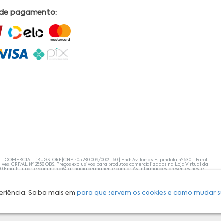
 de pagamento:
L | COMERCIAL DRUGSTORE|CNPJ: 05.230.009/0009-60 | End: Av. Tomas Espindola nº 630 - Farol
lves, CRF/AL Nº 2558 OBS: Preços exclusivos para produtos comercializados na Loja Virtual da
30 Email:
suporteecommerce@farmaciapermanente.com.br
. As informações presentes neste
 orientações de um profissional da área médica. Apenas o médico está capacitado para
s persistirem, um médico deve ser consultado. A Farmácia Permanente trabalha com as
 compras com tranquilidade. A privacidade e a segurança dos clientes são compromissos da
isponibilidade de produto em nosso estoque.
eriência. Saiba mais em
para que servem os cookies e como mudar s