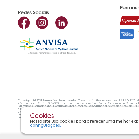
Formas
Redes Sociais
Copyright ©? 2021 Farmácias Permanente - Todos os direitos reservados. RAZÃO SOCIA
- Maceió - AL| CEP:57.051-000 Farmacêutica Responsável: Maria Cristiene de Oliveira A
Farmácias Permanente | Horário de Atendimento: De Segunda à Sexta das 8h00 às 17h
site não devem ser utilizadas para automedicação e, de forma alguma, substituem as
diagnosticar problemas de saúde e prescrever o tratamento adequado. Se os sintoma
tecnologias mais avançadas de proteção de dados, para que você possa realizar suas
Cookies
Farmácias Permanente. Todos os pedidos efetuados estão sujeitos à confirmação da d
Nosso site usa cookies para oferecer uma melhor exp
configurações.