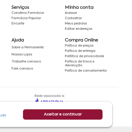
Serviços
Minha conta
Convênio Farmácia
Acessar
Farmácia Popular
Cadastrar
Encarte
Meus pedidos
Editar endereços
Ajuda
Compra Online
Política de preços
Sobre a Permanente
Política de entrega
Nossas Lojas
Polítitca de privacidade
Política de troca e
Trabalhe conosco
devolução
Fale conosco
Política de cancelamento
Rede associada a:
Aceitar e continuar
uas