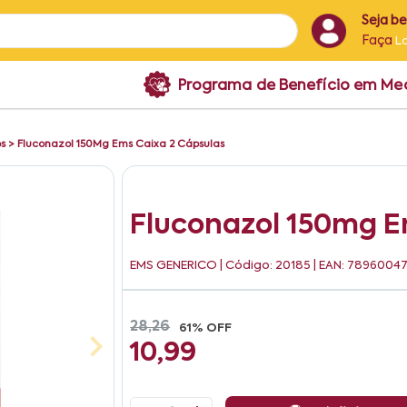
Seja b
Faça
L
Programa de Benefício em M
os
>
Fluconazol 150Mg Ems Caixa 2 Cápsulas
Fluconazol 150mg E
EMS GENERICO
| Código: 20185 | EAN: 7896004
28,26
61% OFF
10,99