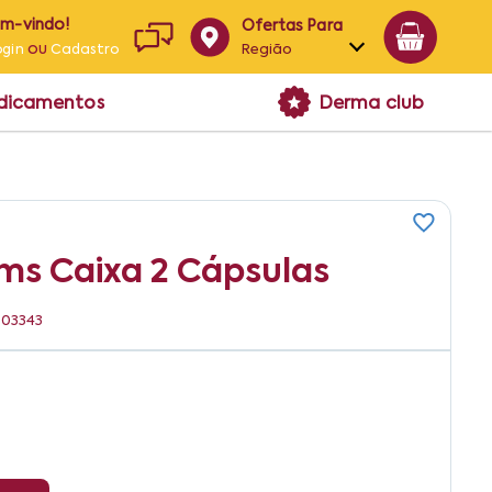
em-vindo!
Ofertas Para
ou
Região
ogin
Cadastro
Alagoas
edicamentos
Derma club
Bahia
Paraíba
Pernambuco
ms Caixa 2 Cápsulas
703343