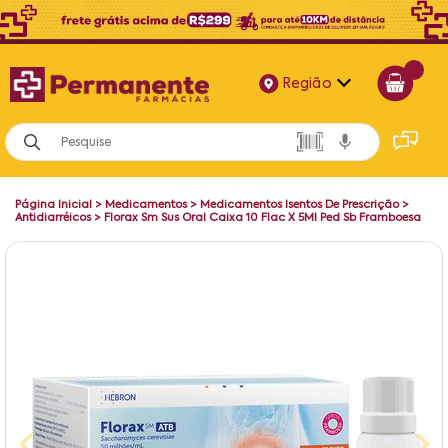
Região
Alagoas
Bahia
Página Inicial
>
Medicamentos
>
Medicamentos Isentos De Prescrição
>
Paraíba
Antidiarréicos
>
Florax Sm Sus Oral Caixa 10 Flac X 5Ml Ped Sb Framboesa
Pernambuco