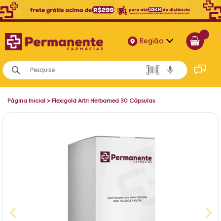
Região
Alagoas
Bahia
Página Inicial
>
Flexigold Artri Herbamed 30 Cápsulas
Paraíba
Pernambuco