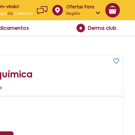
em-vindo!
Ofertas Para
ou
Região
ogin
Cadastro
Alagoas
edicamentos
Derma club
Bahia
Paraíba
Pernambuco
química
06