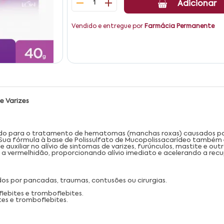
1
Adicionar
Vendido e entregue por
Farmácia Permanente
e Varizes
do para o tratamento de hematomas (manchas roxas) causados por
Sua fórmula à base de Polissulfato de Mucopolissacarídeo também 
e auxiliar no alívio de sintomas de varizes, furúnculos, mastite e ou
e a vermelhidão, proporcionando alívio imediato e acelerando a rec
 por pancadas, traumas, contusões ou cirurgias.
flebites e tromboflebites.
tes e tromboflebites.