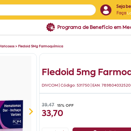
Seja b
Faça
L
Programa de Benefício em M
Varicosos
>
Fledoid 5Mg Farmoquímica
Fledoid 5mg Farmo
DIVCOM
| Código: 531750 | EAN: 78980403252
39,47
15% OFF
33,70