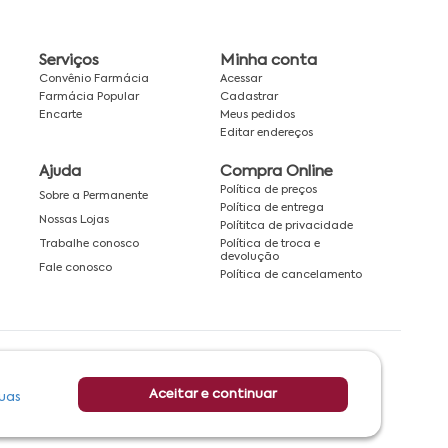
Serviços
Minha conta
Convênio Farmácia
Acessar
Farmácia Popular
Cadastrar
Encarte
Meus pedidos
Editar endereços
Ajuda
Compra Online
Política de preços
Sobre a Permanente
Política de entrega
Nossas Lojas
Polítitca de privacidade
Política de troca e
Trabalhe conosco
devolução
Fale conosco
Política de cancelamento
Rede associada a:
Aceitar e continuar
uas