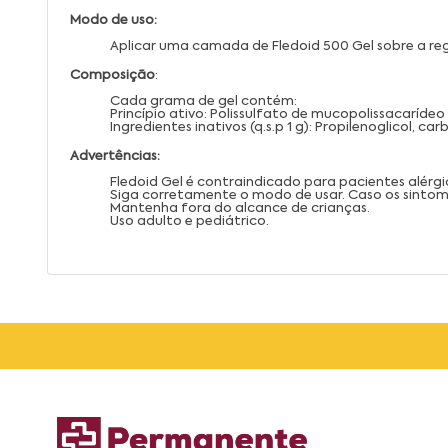
Modo de uso:
Aplicar uma camada de Fledoid 500 Gel sobre a re
Composição
:
Cada grama de gel contém:
Princípio ativo: Polissulfato de mucopolissacarídeo
Ingredientes inativos (q.s.p 1 g): Propilenoglicol, c
Advertências:
Fledoid Gel é contraindicado para pacientes alérg
Siga corretamente o modo de usar. Caso os sintom
Mantenha fora do alcance de crianças.
Uso adulto e pediátrico.