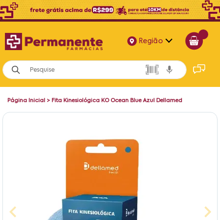
Região
Alagoas
Bahia
Página Inicial
>
Fita Kinesiológica KO Ocean Blue Azul Dellamed
Paraíba
Pernambuco