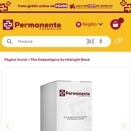
Região
Alagoas
Bahia
Página Inicial
>
Fita Kinesiológica Ko Midnight Black
Paraíba
Pernambuco