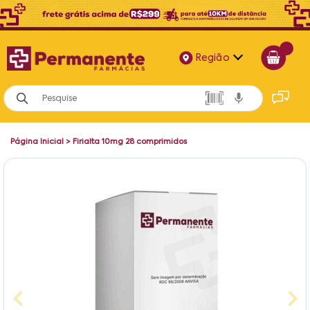
Região
Alagoas
Bahia
Página Inicial
>
Firialta 10mg 28 comprimidos
Paraíba
Pernambuco