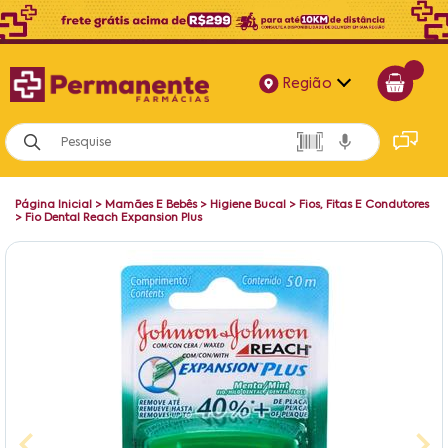
Região
Alagoas
Bahia
Página Inicial
>
Mamães E Bebês
>
Higiene Bucal
>
Fios, Fitas E Condutores
Paraíba
>
Fio Dental Reach Expansion Plus
Pernambuco