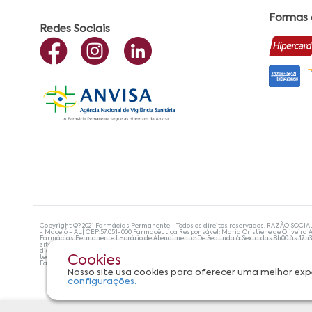
Formas
Redes Sociais
Copyright ©? 2021 Farmácias Permanente - Todos os direitos reservados. RAZÃO SOCIA
- Maceió - AL| CEP:57.051-000 Farmacêutica Responsável: Maria Cristiene de Oliveira A
Farmácias Permanente | Horário de Atendimento: De Segunda à Sexta das 8h00 às 17h
site não devem ser utilizadas para automedicação e, de forma alguma, substituem as
diagnosticar problemas de saúde e prescrever o tratamento adequado. Se os sintoma
tecnologias mais avançadas de proteção de dados, para que você possa realizar suas
Cookies
Farmácias Permanente. Todos os pedidos efetuados estão sujeitos à confirmação da d
Nosso site usa cookies para oferecer uma melhor exp
configurações.