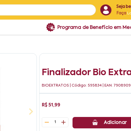
Seja b
Faça
L
Programa de Benefício em M
Finalizador Bio Ext
BIOEXTRATOS
| Código: 595834 | EAN: 79089
R$ 51,99
1
Adicionar