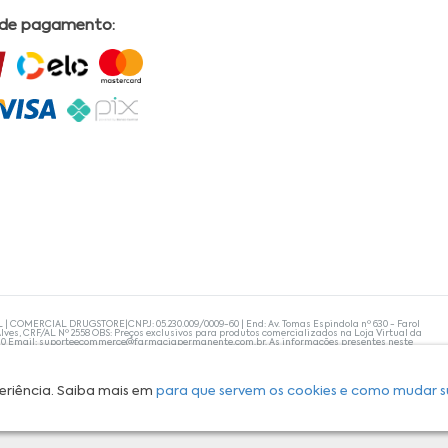
 de pagamento:
L | COMERCIAL DRUGSTORE|CNPJ: 05.230.009/0009-60 | End: Av. Tomas Espindola nº 630 - Farol
lves, CRF/AL Nº 2558 OBS: Preços exclusivos para produtos comercializados na Loja Virtual da
30 Email:
suporteecommerce@farmaciapermanente.com.br
. As informações presentes neste
 orientações de um profissional da área médica. Apenas o médico está capacitado para
s persistirem, um médico deve ser consultado. A Farmácia Permanente trabalha com as
 compras com tranquilidade. A privacidade e a segurança dos clientes são compromissos da
isponibilidade de produto em nosso estoque.
eriência. Saiba mais em
para que servem os cookies e como mudar s