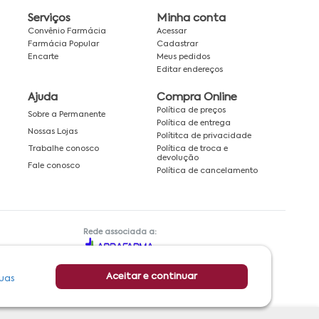
Serviços
Minha conta
Convênio Farmácia
Acessar
Farmácia Popular
Cadastrar
Encarte
Meus pedidos
Editar endereços
Ajuda
Compra Online
Política de preços
Sobre a Permanente
Política de entrega
Nossas Lojas
Polítitca de privacidade
Política de troca e
Trabalhe conosco
devolução
Fale conosco
Política de cancelamento
Rede associada a:
Aceitar e continuar
uas