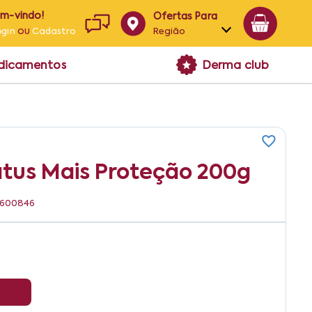
em-vindo!
Ofertas Para
ou
Região
ogin
Cadastro
Alagoas
edicamentos
Derma club
Bahia
Paraíba
Pernambuco
ratus Mais Proteção 200g
09600846