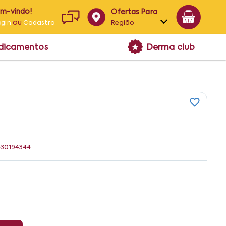
em-vindo!
Ofertas Para
ou
Região
ogin
Cadastro
Alagoas
edicamentos
Derma club
Bahia
Paraíba
Pernambuco
430194344