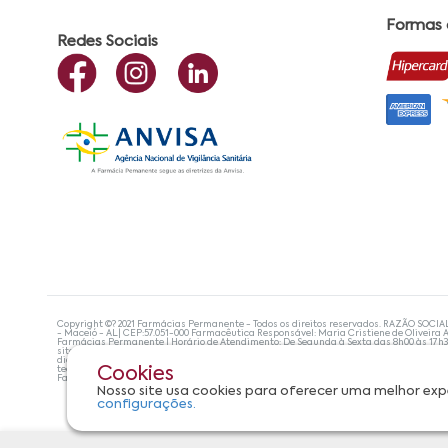
Formas
Redes Sociais
Copyright ©? 2021 Farmácias Permanente - Todos os direitos reservados. RAZÃO SOCIA
- Maceió - AL| CEP:57.051-000 Farmacêutica Responsável: Maria Cristiene de Oliveira A
Farmácias Permanente | Horário de Atendimento: De Segunda à Sexta das 8h00 às 17h
site não devem ser utilizadas para automedicação e, de forma alguma, substituem as
diagnosticar problemas de saúde e prescrever o tratamento adequado. Se os sintoma
tecnologias mais avançadas de proteção de dados, para que você possa realizar suas
Cookies
Farmácias Permanente. Todos os pedidos efetuados estão sujeitos à confirmação da d
Nosso site usa cookies para oferecer uma melhor exp
configurações.