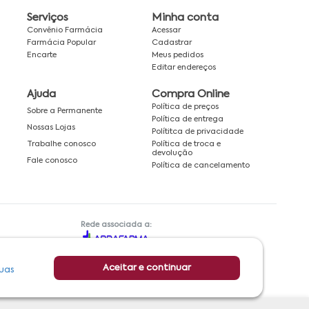
Serviços
Minha conta
Convênio Farmácia
Acessar
Farmácia Popular
Cadastrar
Encarte
Meus pedidos
Editar endereços
Ajuda
Compra Online
Política de preços
Sobre a Permanente
Política de entrega
Nossas Lojas
Polítitca de privacidade
Política de troca e
Trabalhe conosco
devolução
Fale conosco
Política de cancelamento
Rede associada a:
Aceitar e continuar
uas