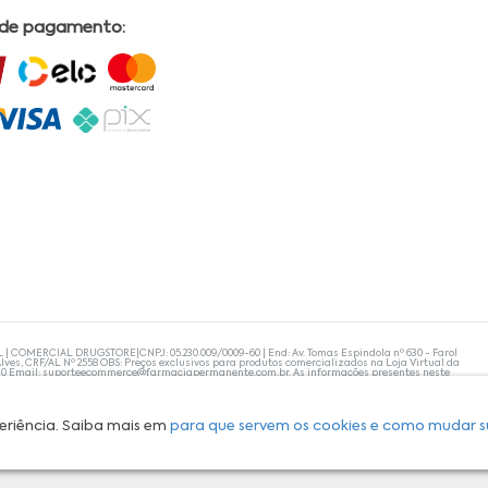
 de pagamento:
L | COMERCIAL DRUGSTORE|CNPJ: 05.230.009/0009-60 | End: Av. Tomas Espindola nº 630 - Farol
lves, CRF/AL Nº 2558 OBS: Preços exclusivos para produtos comercializados na Loja Virtual da
30 Email:
suporteecommerce@farmaciapermanente.com.br
. As informações presentes neste
 orientações de um profissional da área médica. Apenas o médico está capacitado para
s persistirem, um médico deve ser consultado. A Farmácia Permanente trabalha com as
 compras com tranquilidade. A privacidade e a segurança dos clientes são compromissos da
isponibilidade de produto em nosso estoque.
eriência. Saiba mais em
para que servem os cookies e como mudar s