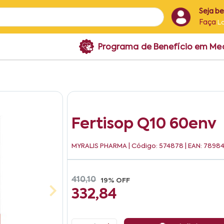
Seja b
Faça
L
Programa de Benefício em M
Fertisop Q10 60env
MYRALIS PHARMA
| Código: 574878 | EAN: 7898
410,10
19% OFF
332,84