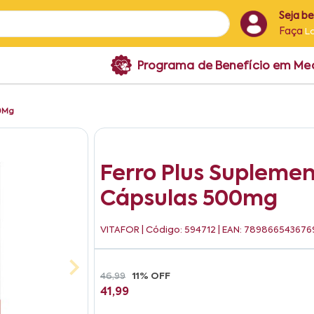
Seja b
Faça
L
Programa de Benefício em M
00Mg
Ferro Plus Suplemen
Cápsulas 500mg
VITAFOR
| Código: 594712 | EAN: 789866543676
46,99
11% OFF
41,99