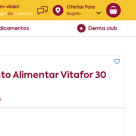
em-vindo!
Ofertas Para
ou
Região
ogin
Cadastro
Alagoas
edicamentos
Derma club
Bahia
Paraíba
Pernambuco
to Alimentar Vitafor 30
9