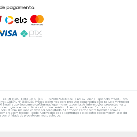
 de pagamento:
L | COMERCIAL DRUGSTORE|CNPJ: 05.230.009/0009-60 | End: Av. Tomas Espindola nº 630 - Farol
lves, CRF/AL Nº 2558 OBS: Preços exclusivos para produtos comercializados na Loja Virtual da
30 Email:
suporteecommerce@farmaciapermanente.com.br
. As informações presentes neste
 orientações de um profissional da área médica. Apenas o médico está capacitado para
s persistirem, um médico deve ser consultado. A Farmácia Permanente trabalha com as
 compras com tranquilidade. A privacidade e a segurança dos clientes são compromissos da
isponibilidade de produto em nosso estoque.