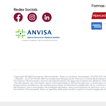
Formas
Redes Sociais
Copyright ©? 2021 Farmácias Permanente - Todos os direitos reservados. RAZÃO SOCIA
- Maceió - AL| CEP:57.051-000 Farmacêutica Responsável: Maria Cristiene de Oliveira A
Farmácias Permanente | Horário de Atendimento: De Segunda à Sexta das 8h00 às 17h
site não devem ser utilizadas para automedicação e, de forma alguma, substituem as
diagnosticar problemas de saúde e prescrever o tratamento adequado. Se os sintoma
tecnologias mais avançadas de proteção de dados, para que você possa realizar suas
Farmácias Permanente. Todos os pedidos efetuados estão sujeitos à confirmação da d