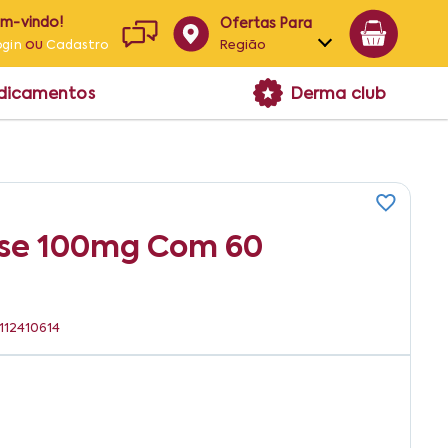
em-vindo!
Ofertas Para
ou
Região
ogin
Cadastro
Alagoas
edicamentos
Derma club
Bahia
Paraíba
Pernambuco
tose 100mg Com 60
6112410614