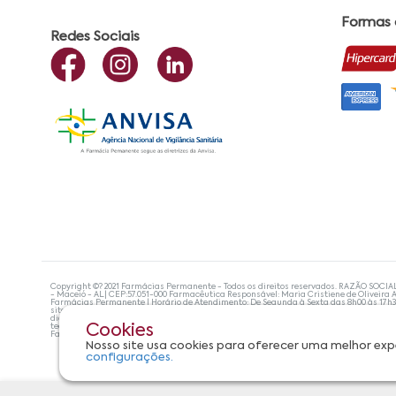
Formas
Redes Sociais
Copyright ©? 2021 Farmácias Permanente - Todos os direitos reservados. RAZÃO SOCIA
- Maceió - AL| CEP:57.051-000 Farmacêutica Responsável: Maria Cristiene de Oliveira A
Farmácias Permanente | Horário de Atendimento: De Segunda à Sexta das 8h00 às 17h
site não devem ser utilizadas para automedicação e, de forma alguma, substituem as
diagnosticar problemas de saúde e prescrever o tratamento adequado. Se os sintoma
tecnologias mais avançadas de proteção de dados, para que você possa realizar suas
Cookies
Farmácias Permanente. Todos os pedidos efetuados estão sujeitos à confirmação da d
Nosso site usa cookies para oferecer uma melhor exp
configurações.