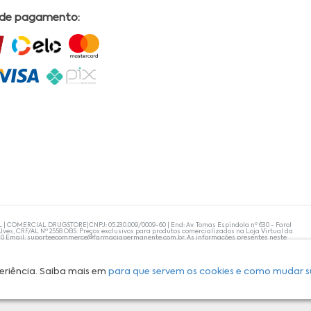
 de pagamento:
L | COMERCIAL DRUGSTORE|CNPJ: 05.230.009/0009-60 | End: Av. Tomas Espindola nº 630 - Farol
lves, CRF/AL Nº 2558 OBS: Preços exclusivos para produtos comercializados na Loja Virtual da
30 Email:
suporteecommerce@farmaciapermanente.com.br
. As informações presentes neste
 orientações de um profissional da área médica. Apenas o médico está capacitado para
s persistirem, um médico deve ser consultado. A Farmácia Permanente trabalha com as
 compras com tranquilidade. A privacidade e a segurança dos clientes são compromissos da
isponibilidade de produto em nosso estoque.
eriência. Saiba mais em
para que servem os cookies e como mudar s