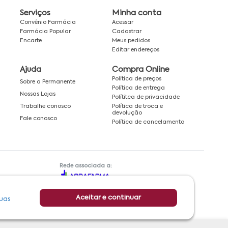
Serviços
Minha conta
Convênio Farmácia
Acessar
Farmácia Popular
Cadastrar
Encarte
Meus pedidos
Editar endereços
Ajuda
Compra Online
Política de preços
Sobre a Permanente
Política de entrega
Nossas Lojas
Polítitca de privacidade
Política de troca e
Trabalhe conosco
devolução
Fale conosco
Política de cancelamento
Rede associada a:
Aceitar e continuar
uas