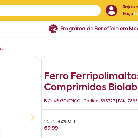
Seja b
Faça
L
Programa de Benefício em M
ab
Ferro Ferripolimal
Comprimidos Biolab
BIOLAB GENERICO
| Código: 595727 | EAN: 789
119,71
42% OFF
69,99