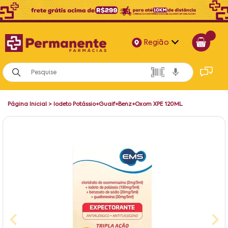
Região
Alagoas
Bahia
Página Inicial
>
Iodeto Potássio+Guaif+Benz+Oxom XPE 120ML
Paraíba
Pernambuco