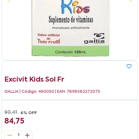
Excivit Kids Sol Fr
GALLIA
| Código: 460050 | EAN: 7898582272075
90,41
6% OFF
84,75
1