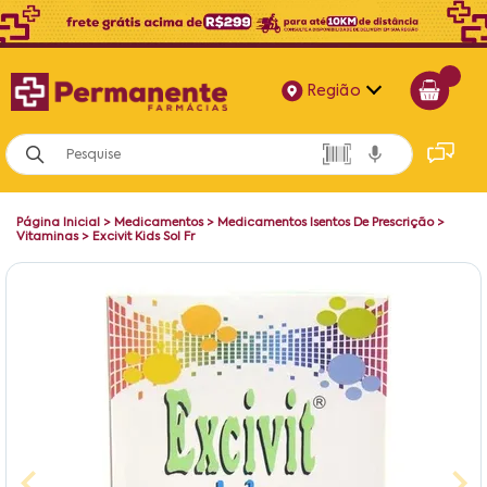
Região
Alagoas
Bahia
Página Inicial
>
Medicamentos
>
Medicamentos Isentos De Prescrição
>
Paraíba
Vitaminas
>
Excivit Kids Sol Fr
Pernambuco