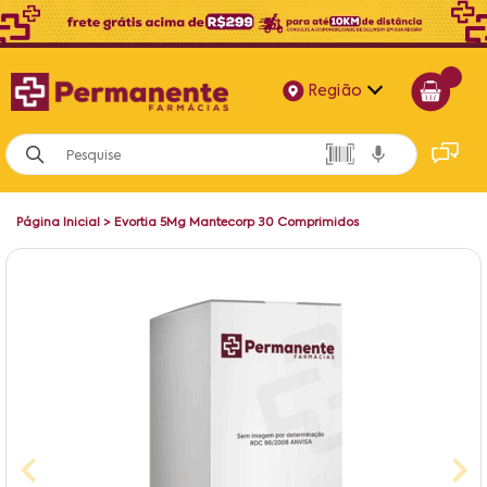
Região
Alagoas
Bahia
Página Inicial
>
Evortia 5Mg Mantecorp 30 Comprimidos
Paraíba
Pernambuco