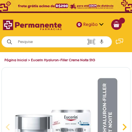
Região
Alagoas
Bahia
Página Inicial
>
Eucerin Hyaluron-Filler Creme Noite 51G
Paraíba
Pernambuco