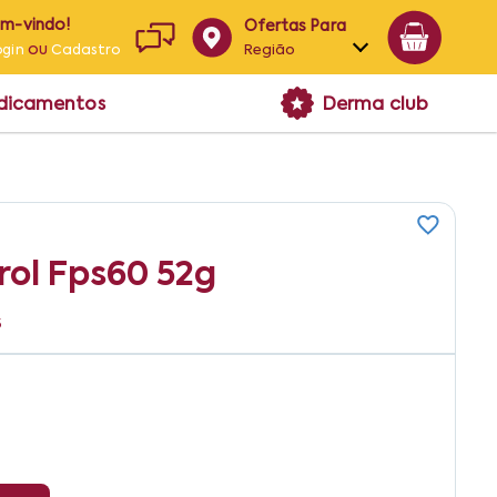
em-vindo!
Ofertas Para
ou
Região
ogin
Cadastro
Alagoas
edicamentos
Derma club
Bahia
Paraíba
Pernambuco
rol Fps60 52g
5