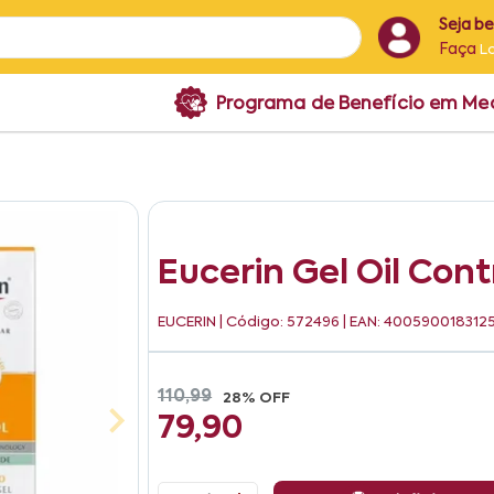
Seja b
Faça
L
Programa de Benefício em M
Eucerin Gel Oil Cont
EUCERIN
| Código: 572496 | EAN: 400590018312
110,99
28% OFF
79,90