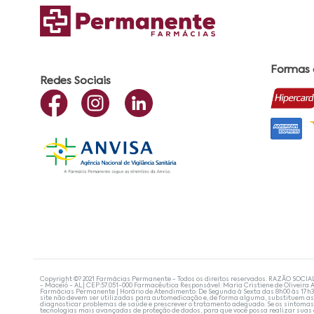
Formas
Redes Sociais
Copyright ©? 2021 Farmácias Permanente - Todos os direitos reservados. RAZÃO SOCIA
- Maceió - AL| CEP:57.051-000 Farmacêutica Responsável: Maria Cristiene de Oliveira A
Farmácias Permanente | Horário de Atendimento: De Segunda à Sexta das 8h00 às 17h
site não devem ser utilizadas para automedicação e, de forma alguma, substituem as
diagnosticar problemas de saúde e prescrever o tratamento adequado. Se os sintoma
tecnologias mais avançadas de proteção de dados, para que você possa realizar suas