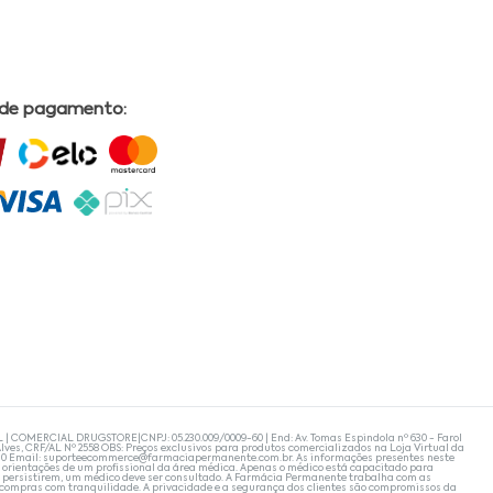
 de pagamento:
L | COMERCIAL DRUGSTORE|CNPJ: 05.230.009/0009-60 | End: Av. Tomas Espindola nº 630 - Farol
lves, CRF/AL Nº 2558 OBS: Preços exclusivos para produtos comercializados na Loja Virtual da
30 Email:
suporteecommerce@farmaciapermanente.com.br
. As informações presentes neste
 orientações de um profissional da área médica. Apenas o médico está capacitado para
s persistirem, um médico deve ser consultado. A Farmácia Permanente trabalha com as
 compras com tranquilidade. A privacidade e a segurança dos clientes são compromissos da