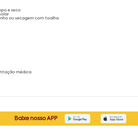
mpo e seco
solar
 banho ou secagem com toalha
ientação médica.
Baixe nosso APP