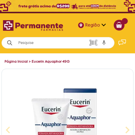
Região
Alagoas
Bahia
Página Inicial
>
Eucerin Aquaphor 49G
Paraíba
Pernambuco