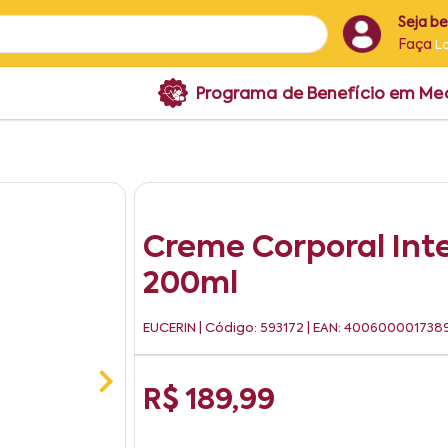
Seja b
Faça
L
Programa de Benefício em M
Creme Corporal Int
200ml
EUCERIN
| Código: 593172 | EAN: 400600001738
R$ 189,99