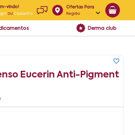
em-vindo!
Ofertas Para
ou
Região
ogin
Cadastro
Alagoas
edicamentos
Derma club
Bahia
Paraíba
Pernambuco
enso Eucerin Anti-Pigment
9