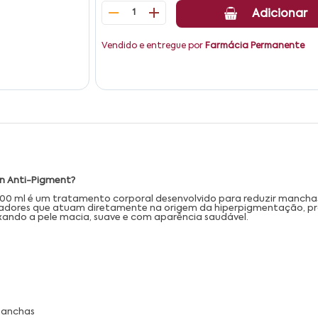
1
Adicionar
Vendido e entregue por
Farmácia Permanente
in Anti-Pigment?
200 ml é um tratamento corporal desenvolvido para reduzir manchas
readores que atuam diretamente na origem da hiperpigmentação, p
ixando a pele macia, suave e com aparência saudável.
manchas