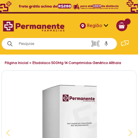
Região
Alagoas
Bahia
Página Inicial
>
Etodolaco 500Mg 14 Comprimidos Genérico Althaia
Paraíba
Pernambuco