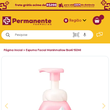
Região
Alagoas
Bahia
Página Inicial
>
Espuma Facial Marshmallow Bioré 150Ml
Paraíba
Pernambuco