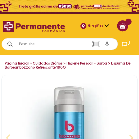
Região
Alagoas
Bahia
Página Inicial
>
Cuidados Diários
>
Higiene Pessoal
>
Barba
>
Espuma De
Paraíba
Barbear Bozzano Refrescante 190G
Pernambuco