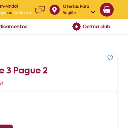
em-vindo!
Ofertas Para
ou
Região
ogin
Cadastro
Alagoas
edicamentos
Derma club
Bahia
Paraíba
Pernambuco
e 3 Pague 2
91