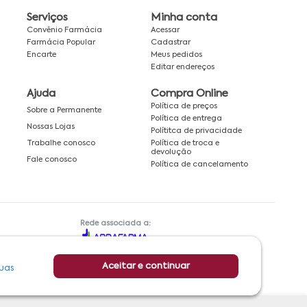
Serviços
Minha conta
Convênio Farmácia
Acessar
Farmácia Popular
Cadastrar
Encarte
Meus pedidos
Editar endereços
Ajuda
Compra Online
Política de preços
Sobre a Permanente
Política de entrega
Nossas Lojas
Polítitca de privacidade
Política de troca e
Trabalhe conosco
devolução
Fale conosco
Política de cancelamento
Rede associada a:
Aceitar e continuar
uas