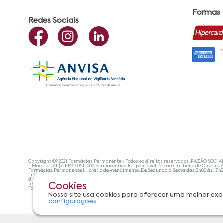
Formas
Redes Sociais
Copyright ©? 2021 Farmácias Permanente - Todos os direitos reservados. RAZÃO SOCIA
- Maceió - AL| CEP:57.051-000 Farmacêutica Responsável: Maria Cristiene de Oliveira A
Farmácias Permanente | Horário de Atendimento: De Segunda à Sexta das 8h00 às 17h
site não devem ser utilizadas para automedicação e, de forma alguma, substituem as
diagnosticar problemas de saúde e prescrever o tratamento adequado. Se os sintoma
tecnologias mais avançadas de proteção de dados, para que você possa realizar suas
Cookies
Farmácias Permanente. Todos os pedidos efetuados estão sujeitos à confirmação da d
Nosso site usa cookies para oferecer uma melhor exp
configurações.