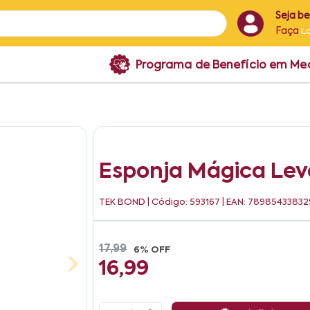
Seja b
Faça
L
Programa de Benefício em M
Esponja Mágica Lev
TEK BOND
| Código: 593167 | EAN: 78985433832
17,99
6% OFF
16,99