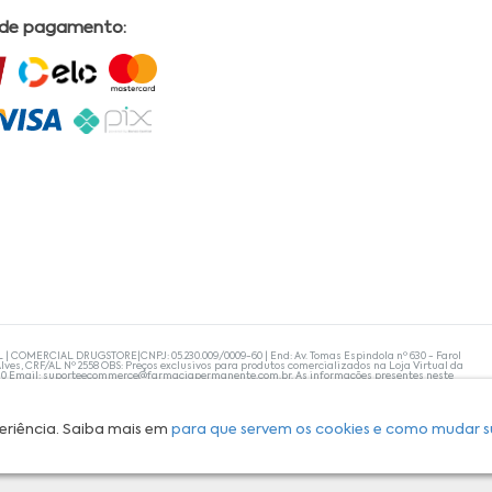
 de pagamento:
L | COMERCIAL DRUGSTORE|CNPJ: 05.230.009/0009-60 | End: Av. Tomas Espindola nº 630 - Farol
lves, CRF/AL Nº 2558 OBS: Preços exclusivos para produtos comercializados na Loja Virtual da
30 Email:
suporteecommerce@farmaciapermanente.com.br
. As informações presentes neste
 orientações de um profissional da área médica. Apenas o médico está capacitado para
s persistirem, um médico deve ser consultado. A Farmácia Permanente trabalha com as
 compras com tranquilidade. A privacidade e a segurança dos clientes são compromissos da
isponibilidade de produto em nosso estoque.
eriência. Saiba mais em
para que servem os cookies e como mudar s