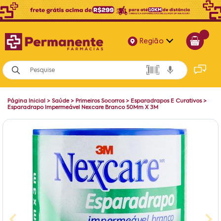
Região
Alagoas
Bahia
Página Inicial
>
Saúde
>
Primeiros Socorros
>
Esparadrapos E Curativos
>
Paraíba
Esparadrapo Impermeável Nexcare Branco 50Mm X 3M
Pernambuco