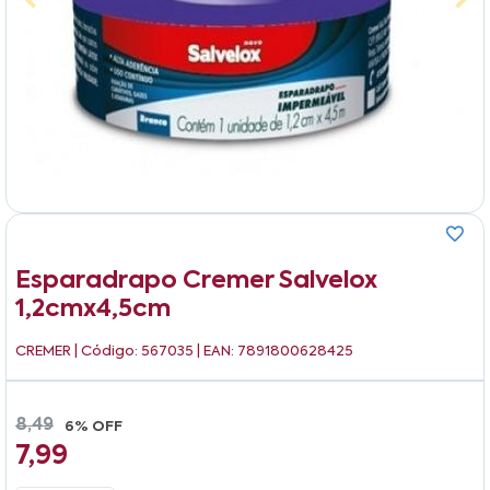
Esparadrapo Cremer Salvelox
1,2cmx4,5cm
CREMER
| Código: 567035 | EAN: 7891800628425
8,49
6% OFF
7,99