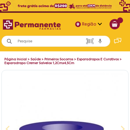
Região
Alagoas
Bahia
Página Inicial
>
Saúde
>
Primeiros Socorros
>
Esparadrapos E Curativos
>
Paraíba
Esparadrapo Cremer Salvelox 1,2Cmx4,5Cm
Pernambuco