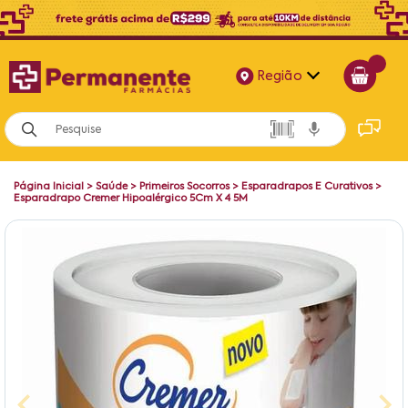
Região
Alagoas
Bahia
Página Inicial
>
Saúde
>
Primeiros Socorros
>
Esparadrapos E Curativos
>
Paraíba
Esparadrapo Cremer Hipoalérgico 5Cm X 4 5M
Pernambuco