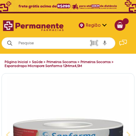
Região
Alagoas
Bahia
Página Inicial
>
Saúde
>
Primeiros Socorros
>
Primeiros Socorros
>
Paraíba
Esparadrapo Micropore Sanfarma 12Mmx4,5M
Pernambuco