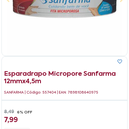
Esparadrapo Micropore Sanfarma
12mmx4,5m
SANFARMA
| Código: 557404 | EAN: 7898108640975
8,49
6% OFF
7,99