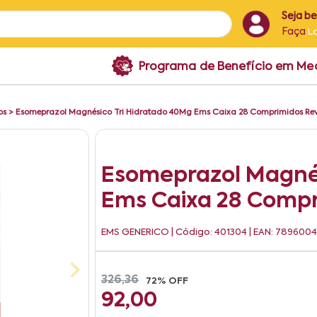
Seja b
Faça
L
Programa de Benefício em M
os
>
Esomeprazol Magnésico Tri Hidratado 40Mg Ems Caixa 28 Comprimidos Rev
Esomeprazol Magnés
Ems Caixa 28 Compr
EMS GENERICO
| Código: 401304 | EAN: 78960
326,36
72% OFF
92,00