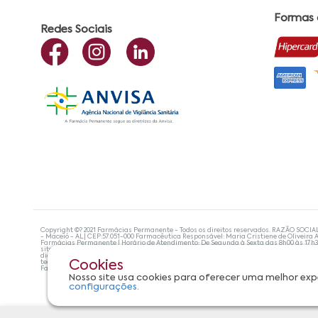
Formas
Redes Sociais
Copyright ©? 2021 Farmácias Permanente - Todos os direitos reservados. RAZÃO SOCIA
- Maceió - AL| CEP:57.051-000 Farmacêutica Responsável: Maria Cristiene de Oliveira A
Farmácias Permanente | Horário de Atendimento: De Segunda à Sexta das 8h00 às 17h
site não devem ser utilizadas para automedicação e, de forma alguma, substituem as
diagnosticar problemas de saúde e prescrever o tratamento adequado. Se os sintoma
tecnologias mais avançadas de proteção de dados, para que você possa realizar suas
Cookies
Farmácias Permanente. Todos os pedidos efetuados estão sujeitos à confirmação da d
Nosso site usa cookies para oferecer uma melhor exp
configurações.