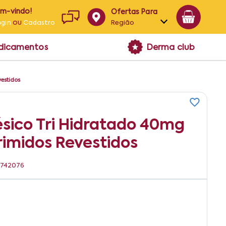
em-vindo!
Ofertas Para
ou
Região
ogin
Cadastro
Alagoas
edicamentos
Derma club
Bahia
Paraíba
estidos
Pernambuco
ico Tri Hidratado 40mg
imidos Revestidos
04742076