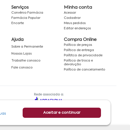
Serviços
Minha conta
Convênio Farmácia
Acessar
Farmácia Popular
Cadastrar
Encarte
Meus pedidos
Editar endereços
Ajuda
Compra Online
Política de preços
Sobre a Permanente
Política de entrega
Nossas Lojas
Polítitca de privacidade
Política de troca e
Trabalhe conosco
devolução
Fale conosco
Política de cancelamento
Rede associada a:
Aceitar e continuar
uas