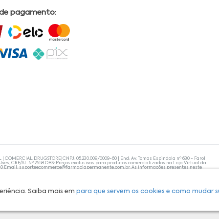
 de pagamento:
L | COMERCIAL DRUGSTORE|CNPJ: 05.230.009/0009-60 | End: Av. Tomas Espindola nº 630 - Farol
lves, CRF/AL Nº 2558 OBS: Preços exclusivos para produtos comercializados na Loja Virtual da
30 Email:
suporteecommerce@farmaciapermanente.com.br
. As informações presentes neste
 orientações de um profissional da área médica. Apenas o médico está capacitado para
s persistirem, um médico deve ser consultado. A Farmácia Permanente trabalha com as
 compras com tranquilidade. A privacidade e a segurança dos clientes são compromissos da
isponibilidade de produto em nosso estoque.
eriência. Saiba mais em
para que servem os cookies e como mudar s