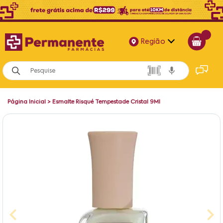
Região
Alagoas
Bahia
Página Inicial
>
Esmalte Risqué Tempestade Cristal 9Ml
Paraíba
Pernambuco