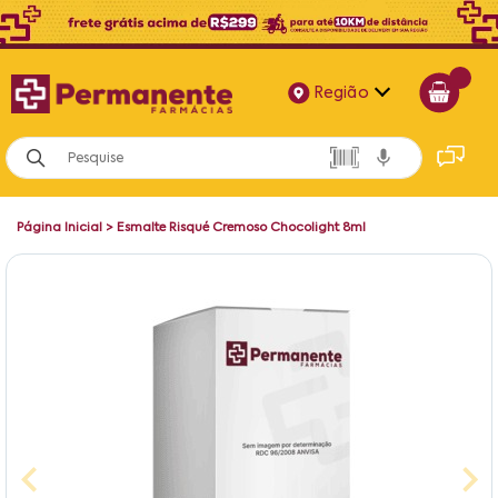
Região
Alagoas
Bahia
Página Inicial
>
Esmalte Risqué Cremoso Chocolight 8ml
Paraíba
Pernambuco