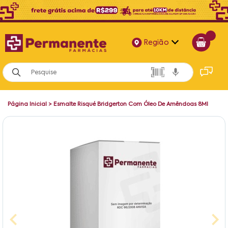
Região
Alagoas
Bahia
Página Inicial
>
Esmalte Risqué Bridgerton Com Óleo De Amêndoas 8Ml
Paraíba
Pernambuco