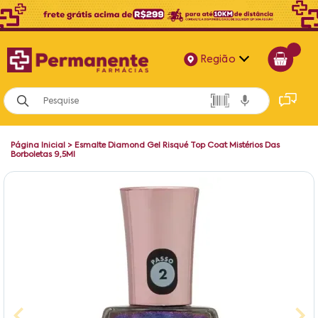
Região
Alagoas
Bahia
Página Inicial
>
Esmalte Diamond Gel Risqué Top Coat Mistérios Das
Paraíba
Borboletas 9,5Ml
Pernambuco