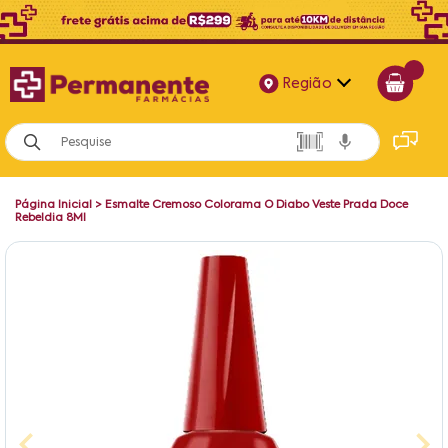
Região
Alagoas
Bahia
Página Inicial
>
Esmalte Cremoso Colorama O Diabo Veste Prada Doce
Paraíba
Rebeldia 8Ml
Pernambuco