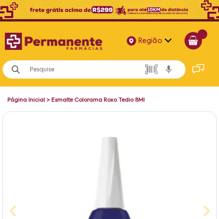
Região
Alagoas
Bahia
Página Inicial
>
Esmalte Colorama Roxo Tedio 8Ml
Paraíba
Pernambuco