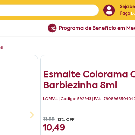
Seja b
Faça
L
Programa de Benefício em M
Ml
Esmalte Colorama 
Barbiezinha 8ml
LOREAL
| Código: 592943 | EAN: 790896650404
11,99
13% OFF
10,49