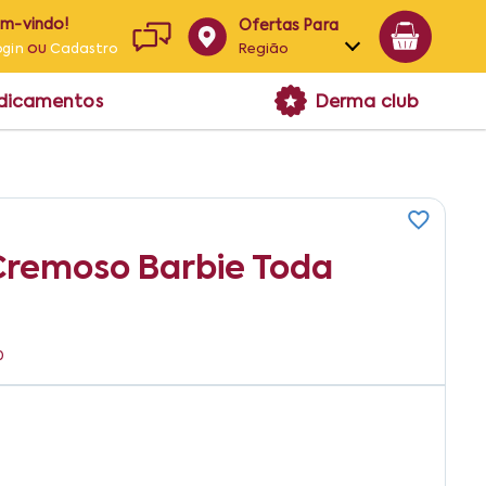
em-vindo!
Ofertas Para
ou
Região
ogin
Cadastro
Alagoas
edicamentos
Derma club
Bahia
Paraíba
Pernambuco
Cremoso Barbie Toda
0