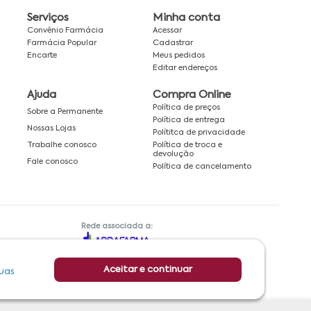
Serviços
Minha conta
Convênio Farmácia
Acessar
Farmácia Popular
Cadastrar
Encarte
Meus pedidos
Editar endereços
Ajuda
Compra Online
Política de preços
Sobre a Permanente
Política de entrega
Nossas Lojas
Polítitca de privacidade
Política de troca e
Trabalhe conosco
devolução
Fale conosco
Política de cancelamento
Rede associada a:
Aceitar e continuar
uas