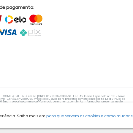
 de pagamento:
L | COMERCIAL DRUGSTORE|CNPJ: 05.230.009/0009-60 | End: Av. Tomas Espindola nº 630 - Farol
lves, CRF/AL Nº 2558 OBS: Preços exclusivos para produtos comercializados na Loja Virtual da
30 Email:
suporteecommerce@farmaciapermanente.com.br
. As informações presentes neste
 orientações de um profissional da área médica. Apenas o médico está capacitado para
s persistirem, um médico deve ser consultado. A Farmácia Permanente trabalha com as
 compras com tranquilidade. A privacidade e a segurança dos clientes são compromissos da
isponibilidade de produto em nosso estoque.
eriência. Saiba mais em
para que servem os cookies e como mudar s