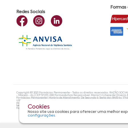
Formas
Redes Sociais
Copyright ©? 2021 Farmácias Permanente - Todos os direitos reservados. RAZÃO SOCIA
- Maceió - AL| CEP:57.051-000 Farmacêutica Responsável: Maria Cristiene de Oliveira A
Farmácias Permanente | Horário de Atendimento: De Segunda à Sexta das 8h00 às 17h
site não devem ser utilizadas para automedicação e, de forma alguma, substituem as
diagnosticar problemas de saúde e prescrever o tratamento adequado. Se os sintoma
tecnologias mais avançadas de proteção de dados, para que você possa realizar suas
Cookies
Farmácias Permanente. Todos os pedidos efetuados estão sujeitos à confirmação da d
Nosso site usa cookies para oferecer uma melhor exp
configurações.