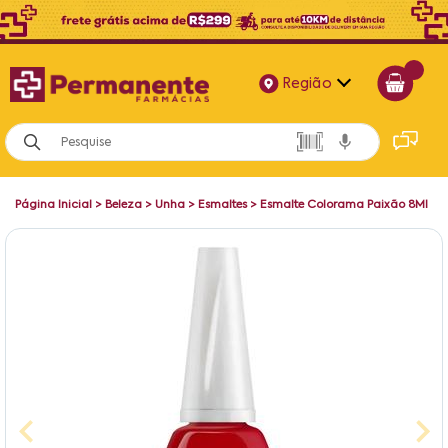
Região
Alagoas
Bahia
Página Inicial
>
Beleza
>
Unha
>
Esmaltes
>
Esmalte Colorama Paixão 8Ml
Paraíba
Pernambuco