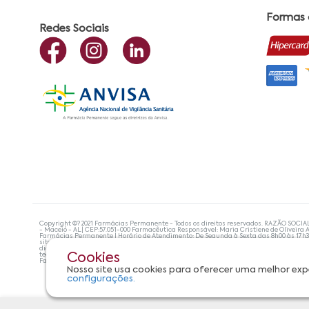
Formas
Redes Sociais
Copyright ©? 2021 Farmácias Permanente - Todos os direitos reservados. RAZÃO SOCIA
- Maceió - AL| CEP:57.051-000 Farmacêutica Responsável: Maria Cristiene de Oliveira A
Farmácias Permanente | Horário de Atendimento: De Segunda à Sexta das 8h00 às 17h
site não devem ser utilizadas para automedicação e, de forma alguma, substituem as
diagnosticar problemas de saúde e prescrever o tratamento adequado. Se os sintoma
tecnologias mais avançadas de proteção de dados, para que você possa realizar suas
Cookies
Farmácias Permanente. Todos os pedidos efetuados estão sujeitos à confirmação da d
Nosso site usa cookies para oferecer uma melhor exp
configurações.