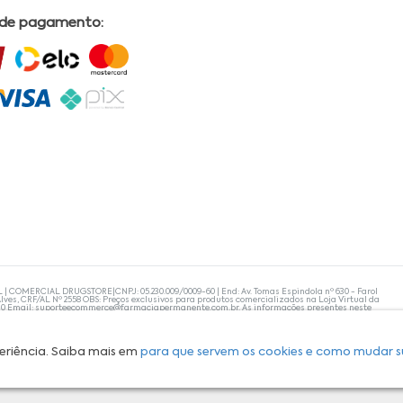
 de pagamento:
L | COMERCIAL DRUGSTORE|CNPJ: 05.230.009/0009-60 | End: Av. Tomas Espindola nº 630 - Farol
lves, CRF/AL Nº 2558 OBS: Preços exclusivos para produtos comercializados na Loja Virtual da
30 Email:
suporteecommerce@farmaciapermanente.com.br
. As informações presentes neste
 orientações de um profissional da área médica. Apenas o médico está capacitado para
s persistirem, um médico deve ser consultado. A Farmácia Permanente trabalha com as
 compras com tranquilidade. A privacidade e a segurança dos clientes são compromissos da
isponibilidade de produto em nosso estoque.
eriência. Saiba mais em
para que servem os cookies e como mudar s