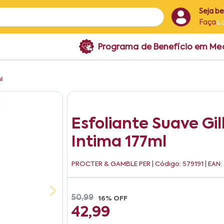
Seja b
Faça
L
Programa de Benefício em M
l
Esfoliante Suave Gil
Intima 177ml
PROCTER & GAMBLE PER
| Código: 579191 | EA
50,99
16% OFF
42,99