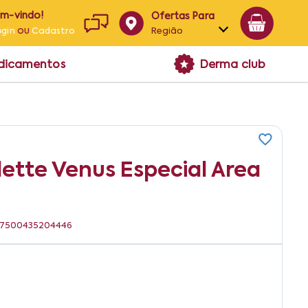
em-vindo!
Ofertas Para
ou
Região
ogin
Cadastro
Alagoas
edicamentos
Derma club
Bahia
Paraíba
Pernambuco
lette Venus Especial Area
N: 7500435204446