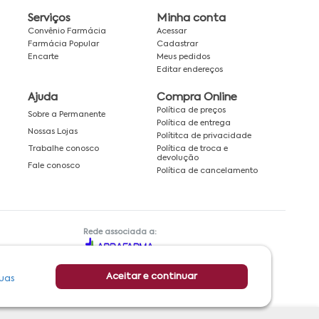
Serviços
Minha conta
Convênio Farmácia
Acessar
Farmácia Popular
Cadastrar
Encarte
Meus pedidos
Editar endereços
Ajuda
Compra Online
Política de preços
Sobre a Permanente
Política de entrega
Nossas Lojas
Polítitca de privacidade
Política de troca e
Trabalhe conosco
devolução
Fale conosco
Política de cancelamento
Rede associada a:
Aceitar e continuar
uas