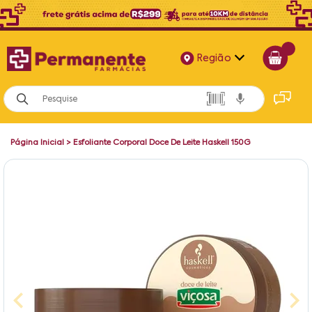
Região
Alagoas
Bahia
Página Inicial
>
Esfoliante Corporal Doce De Leite Haskell 150G
Paraíba
Pernambuco