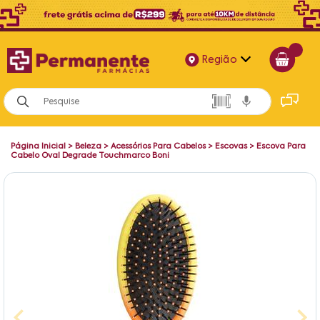
Região
Alagoas
Bahia
Página Inicial
>
Beleza
>
Acessórios Para Cabelos
>
Escovas
>
Escova Para
Paraíba
Cabelo Oval Degrade Touchmarco Boni
Pernambuco