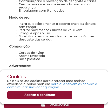
Contribui para a prevenção de gengivite e cáries
Cerdas macias e arame revestido para maior
segurança
Embalagem com 6 unidades
Modo de uso:
Insira cuidadosamente a escova entre os dentes,
sem forçar.
Realize movimentos suaves de vai e vem.
Enxágue após o uso.
Substitua a escova regularmente ou conforme
desgaste das cerdas.
Composição:
Cerdas de nylon
Arame revestido
Base plástica
Advertências:
Uso externo. Não ingerir.
Mantenha fora do alcance de crianças.
Cookies
Não force a escova entre os dentes para evitar
Nosso site usa cookies para oferecer uma melhor
lesões gengivais.
experiência. Saiba mais em
para que servem os cookies e
Armazene em local seco e limpo.
como mudar suas configurações.
Aceitar e continuar
Adicionar