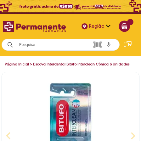
Região
Alagoas
Bahia
Página Inicial
>
Escova Interdental Bitufo Interclean Cônica 6 Unidades
Paraíba
Pernambuco