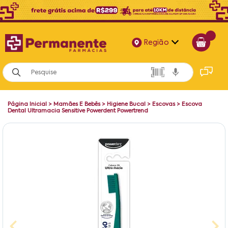
Região
Alagoas
Bahia
Página Inicial
>
Mamães E Bebês
>
Higiene Bucal
>
Escovas
>
Escova
Paraíba
Dental Ultramacia Sensitive Powerdent Powertrend
Pernambuco