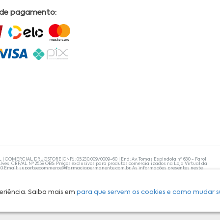
 de pagamento:
L | COMERCIAL DRUGSTORE|CNPJ: 05.230.009/0009-60 | End: Av. Tomas Espindola nº 630 - Farol
lves, CRF/AL Nº 2558 OBS: Preços exclusivos para produtos comercializados na Loja Virtual da
30 Email:
suporteecommerce@farmaciapermanente.com.br
. As informações presentes neste
 orientações de um profissional da área médica. Apenas o médico está capacitado para
s persistirem, um médico deve ser consultado. A Farmácia Permanente trabalha com as
 compras com tranquilidade. A privacidade e a segurança dos clientes são compromissos da
isponibilidade de produto em nosso estoque.
eriência. Saiba mais em
para que servem os cookies e como mudar s