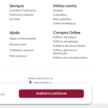
Serviços
Minha conta
Convênio Farmácia
Acessar
Farmácia Popular
Cadastrar
Encarte
Meus pedidos
Editar endereços
Ajuda
Compra Online
Política de preços
Sobre a Permanente
Política de entrega
Nossas Lojas
Polítitca de privacidade
Política de troca e
Trabalhe conosco
devolução
Fale conosco
Política de cancelamento
Rede associada a:
Aceitar e continuar
uas