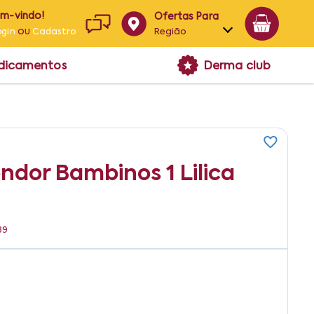
em-vindo!
Ofertas Para
ou
Região
ogin
Cadastro
Alagoas
edicamentos
Derma club
Bahia
Paraíba
Pernambuco
dor Bambinos 1 Lilica
39