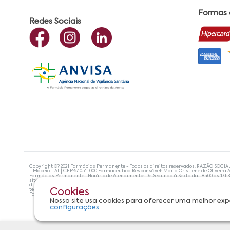
Formas
Redes Sociais
Copyright ©? 2021 Farmácias Permanente - Todos os direitos reservados. RAZÃO SOCIA
- Maceió - AL| CEP:57.051-000 Farmacêutica Responsável: Maria Cristiene de Oliveira A
Farmácias Permanente | Horário de Atendimento: De Segunda à Sexta das 8h00 às 17h
site não devem ser utilizadas para automedicação e, de forma alguma, substituem as
diagnosticar problemas de saúde e prescrever o tratamento adequado. Se os sintoma
tecnologias mais avançadas de proteção de dados, para que você possa realizar suas
Cookies
Farmácias Permanente. Todos os pedidos efetuados estão sujeitos à confirmação da d
Nosso site usa cookies para oferecer uma melhor exp
configurações.