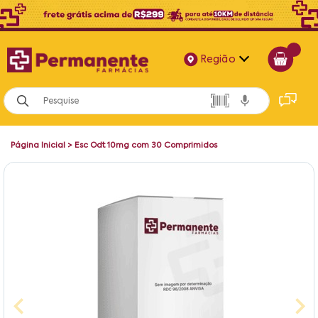
Região
Alagoas
Bahia
Página Inicial
>
Esc Odt 10mg com 30 Comprimidos
Paraíba
Pernambuco