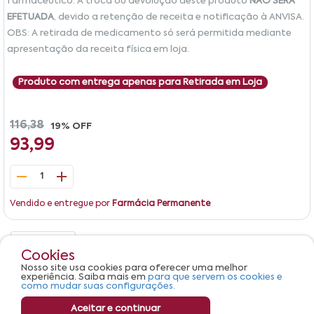
farmacêutico. A troca ou devolução deste produto
NÃO SERÁ
EFETUADA
, devido a retenção de receita e notificação à ANVISA.
OBS: A retirada de medicamento só será permitida mediante
apresentação da receita física em loja.
Produto com entrega apenas para Retirada em Loja
116,38
19% OFF
93,99
1
Vendido e entregue por
Farmácia Permanente
Detalhes
Avaliações
Cookies
Nosso site usa cookies para oferecer uma melhor
Produto não apresenta descrição.
experiência. Saiba mais em
para que servem os cookies e
como mudar suas configurações.
Aceitar e continuar