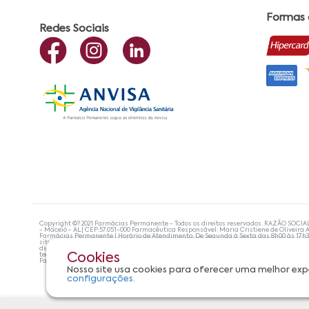
Formas
Redes Sociais
Copyright ©? 2021 Farmácias Permanente - Todos os direitos reservados. RAZÃO SOCIA
- Maceió - AL| CEP:57.051-000 Farmacêutica Responsável: Maria Cristiene de Oliveira A
Farmácias Permanente | Horário de Atendimento: De Segunda à Sexta das 8h00 às 17h
site não devem ser utilizadas para automedicação e, de forma alguma, substituem as
diagnosticar problemas de saúde e prescrever o tratamento adequado. Se os sintoma
tecnologias mais avançadas de proteção de dados, para que você possa realizar suas
Cookies
Farmácias Permanente. Todos os pedidos efetuados estão sujeitos à confirmação da d
Nosso site usa cookies para oferecer uma melhor exp
configurações.