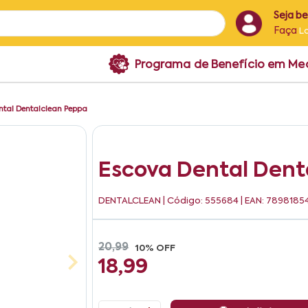
Seja b
Faça
L
Programa de Benefício em M
ntal Dentalclean Peppa
Escova Dental Dent
DENTALCLEAN
| Código: 555684 | EAN: 7898185
20,99
10% OFF
18,99