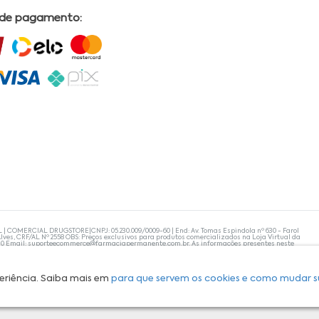
 de pagamento:
L | COMERCIAL DRUGSTORE|CNPJ: 05.230.009/0009-60 | End: Av. Tomas Espindola nº 630 - Farol
lves, CRF/AL Nº 2558 OBS: Preços exclusivos para produtos comercializados na Loja Virtual da
30 Email:
suporteecommerce@farmaciapermanente.com.br
. As informações presentes neste
 orientações de um profissional da área médica. Apenas o médico está capacitado para
s persistirem, um médico deve ser consultado. A Farmácia Permanente trabalha com as
 compras com tranquilidade. A privacidade e a segurança dos clientes são compromissos da
isponibilidade de produto em nosso estoque.
eriência. Saiba mais em
para que servem os cookies e como mudar s