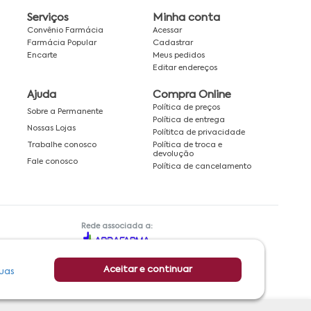
Serviços
Minha conta
Convênio Farmácia
Acessar
Farmácia Popular
Cadastrar
Encarte
Meus pedidos
Editar endereços
Ajuda
Compra Online
Política de preços
Sobre a Permanente
Política de entrega
Nossas Lojas
Polítitca de privacidade
Política de troca e
Trabalhe conosco
devolução
Fale conosco
Política de cancelamento
Rede associada a:
Aceitar e continuar
uas