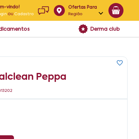
em-vindo!
Ofertas Para
ou
Região
ogin
Cadastro
Alagoas
edicamentos
Derma club
Bahia
Paraíba
Pernambuco
alclean Peppa
413202