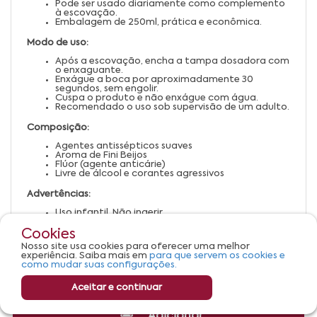
Pode ser usado diariamente como complemento
à escovação.
Embalagem de 250ml, prática e econômica.
Modo de uso:
Após a escovação, encha a tampa dosadora com
o enxaguante.
Enxágue a boca por aproximadamente 30
segundos, sem engolir.
Cuspa o produto e não enxágue com água.
Recomendado o uso sob supervisão de um adulto.
Composição:
Agentes antissépticos suaves
Aroma de Fini Beijos
Flúor (agente anticárie)
Livre de álcool e corantes agressivos
Advertências:
Uso infantil. Não ingerir.
Manter fora do alcance de crianças sem
supervisão.
Cookies
Em caso de irritação, suspender o uso e procurar
Nosso site usa cookies para oferecer uma melhor
orientação médica.
experiência. Saiba mais em
para que servem os cookies e
Conservar em local fresco e ao abrigo da luz.
como mudar suas configurações.
Aceitar e continuar
Adicionar