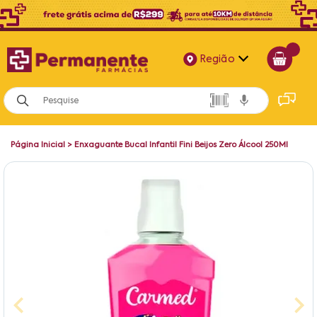
Região
Alagoas
Bahia
Página Inicial
>
Enxaguante Bucal Infantil Fini Beijos Zero Álcool 250Ml
Paraíba
Pernambuco